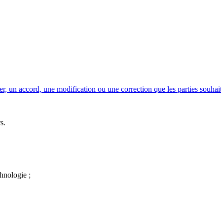
er, un accord, une modification ou une correction que les parties souhaite
s.
chnologie ;