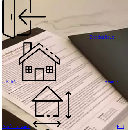
Etat des lieux
d'Entrée
Avant /
Après Travaux
Etat